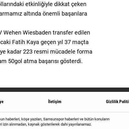
larındaki etkinliğiyle dikkat çeken
ı armamız altında önemli başarılara
SV Wehen Wiesbaden transfer edilen
caki Fatih Kaya geçen yıl 37 maçta
mdiye kadar 223 resmi mücadele forma
am 50gol atma başarısı gösterdi.
ye
İletişim
Gizlilik Polit
 haberleri, köşe yazıları, Samsunspor haberleri ve bütün konuların
i izin alınmadan, kaynak gösterilerek dahi yayınlanamaz.