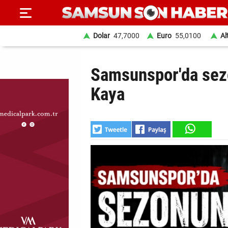
Dolar
47,7000
Euro
55,0100
Al
ANA
Samsunspor'da sezo
SAYFA
Kaya
SAMSUN
HABER
SAMSUNSPOR
GÜNDEM
SİYASET
EKONOMİ
DÜNYA