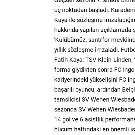
uç noktadan başladı. Karadeni
Kaya ile sözleşme imzaladığı
hakkında yapılan açıklamada şu
'Kulübümüz, santrfor mevkiind
yıllık sözleşme imzaladı. Futb
Fatih Kaya; TSV Klein-Linden,
forma giydikten sonra FC Ingol
kariyerindeki yükselişini FC I
başarılı oyuncu, ardından Belç
temsilcisi SV Wehen Wiesbaden
sezonda SV Wehen Wiesbaden 
14 gol ve 6 asistlik performan
hücum hattındaki en önemli isim