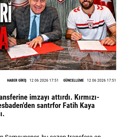
HABER GİRİŞ
12 06 2026 17:51
GÜNCELLEME
12 06 2026 17:51
nsferine imzayı attırdı. Kırmızı-
sbaden'den santrfor Fatih Kaya
ı.
en Samsunspor, bu sezon transfere en