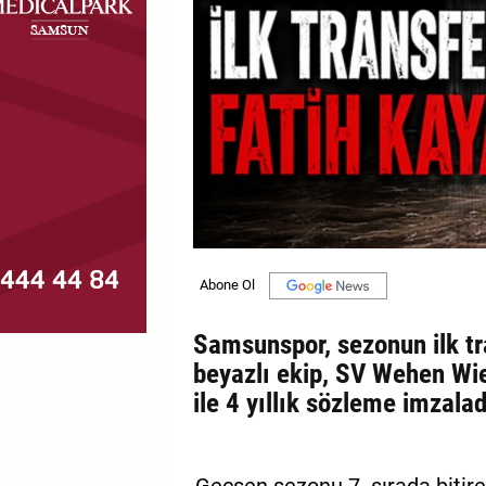
MAGAZİN
GALERİ
VİDEO
YAZARLAR
BİZE
ULAŞIN
Künye
İletişim
Samsunspor, sezonun ilk tra
beyazlı ekip, SV Wehen Wie
Gizlilik
ile 4 yıllık sözleme imzalad
Politikası
Geçsen sezonu 7. sırada bitir