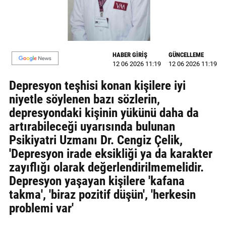
MAGAZİN
GALERİ
HABER GİRİŞ
GÜNCELLEME
VİDEO
12 06 2026 11:19
12 06 2026 11:19
Depresyon teşhisi konan kişilere iyi
YAZARLAR
niyetle söylenen bazı sözlerin,
BİZE
depresyondaki kişinin yükünü daha da
ULAŞIN
artırabileceği uyarısında bulunan
Künye
Psikiyatri Uzmanı Dr. Cengiz Çelik,
'Depresyon irade eksikliği ya da karakter
İletişim
zayıflığı olarak değerlendirilmemelidir.
Depresyon yaşayan kişilere 'kafana
Gizlilik
takma', 'biraz pozitif düşün', 'herkesin
Politikası
problemi var'