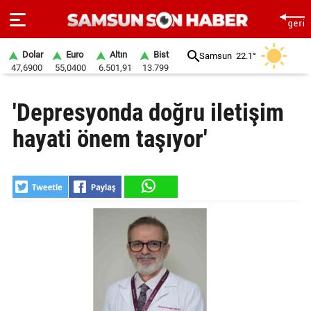
Dolar
Euro
Altın
Bist
Samsun
22.1°
47,6900
55,0400
6.501,91
13.799
ANA
'Depresyonda doğru iletişim
SAYFA
hayati önem taşıyor'
SAMSUN
HABER
SAMSUNSPOR
GÜNDEM
SİYASET
EKONOMİ
DÜNYA