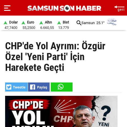
Dolar
Euro
Altın
Bist
Samsun
25.1°
47,7400
55,2500
6.660,55
13.779
ANA
CHP'de Yol Ayrımı: Özgür
SAYFA
Özel 'Yeni Parti' İçin
SAMSUN
HABER
Harekete Geçti
SAMSUNSPOR
GÜNDEM
SİYASET
EKONOMİ
DÜNYA