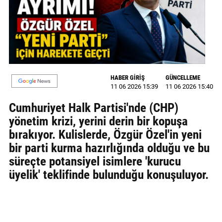
MAGAZİN
GALERİ
VİDEO
HABER GİRİŞ
GÜNCELLEME
YAZARLAR
11 06 2026 15:39
11 06 2026 15:40
BİZE
Cumhuriyet Halk Partisi'nde (CHP)
ULAŞIN
yönetim krizi, yerini derin bir kopuşa
bırakıyor. Kulislerde, Özgür Özel'in yeni
Künye
bir parti kurma hazırlığında olduğu ve bu
İletişim
süreçte potansiyel isimlere 'kurucu
üyelik' teklifinde bulunduğu konuşuluyor.
Gizlilik
Politikası