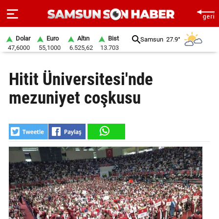
Dolar
Euro
Altın
Bist
Samsun
27.9°
47,6000
55,1000
6.525,62
13.703
ANA
Hitit Üniversitesi'nde
SAYFA
mezuniyet coşkusu
SAMSUN
HABER
SAMSUNSPOR
GÜNDEM
SİYASET
EKONOMİ
DÜNYA