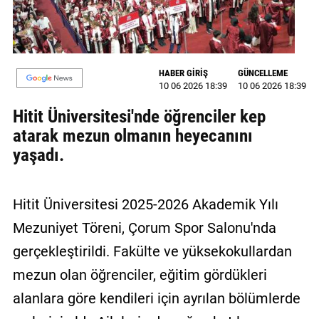
MAGAZİN
GALERİ
HABER GİRİŞ
GÜNCELLEME
10 06 2026 18:39
10 06 2026 18:39
VİDEO
Hitit Üniversitesi'nde öğrenciler kep
YAZARLAR
atarak mezun olmanın heyecanını
BİZE
yaşadı.
ULAŞIN
Künye
Hitit Üniversitesi 2025-2026 Akademik Yılı
İletişim
Mezuniyet Töreni, Çorum Spor Salonu'nda
gerçekleştirildi. Fakülte ve yüksekokullardan
Gizlilik
Politikası
mezun olan öğrenciler, eğitim gördükleri
alanlara göre kendileri için ayrılan bölümlerde