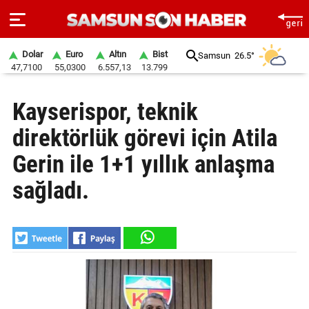
Dolar
Euro
Altın
Bist
Samsun
26.5°
47,7100
55,0300
6.557,13
13.799
ANA
Kayserispor, teknik
SAYFA
direktörlük görevi için Atila
SAMSUN
HABER
Gerin ile 1+1 yıllık anlaşma
sağladı.
SAMSUNSPOR
GÜNDEM
SİYASET
EKONOMİ
DÜNYA