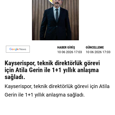
MAGAZİN
GALERİ
VİDEO
YAZARLAR
HABER GİRİŞ
GÜNCELLEME
10 06 2026 17:03
10 06 2026 17:03
BİZE
ULAŞIN
Kayserispor, teknik direktörlük görevi
için Atila Gerin ile 1+1 yıllık anlaşma
Künye
sağladı.
İletişim
Kayserispor, teknik direktörlük görevi için Atila
Gizlilik
Gerin ile 1+1 yıllık anlaşma sağladı.
Politikası