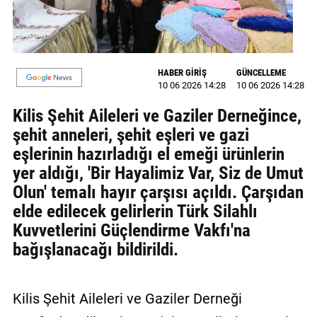
MAGAZİN
GALERİ
HABER GİRİŞ
GÜNCELLEME
10 06 2026 14:28
10 06 2026 14:28
VİDEO
Kilis Şehit Aileleri ve Gaziler Derneğince,
YAZARLAR
şehit anneleri, şehit eşleri ve gazi
BİZE
eşlerinin hazırladığı el emeği ürünlerin
ULAŞIN
yer aldığı, 'Bir Hayalimiz Var, Siz de Umut
Olun' temalı hayır çarşısı açıldı. Çarşıdan
Künye
elde edilecek gelirlerin Türk Silahlı
İletişim
Kuvvetlerini Güçlendirme Vakfı'na
bağışlanacağı bildirildi.
Gizlilik
Politikası
Kilis Şehit Aileleri ve Gaziler Derneği