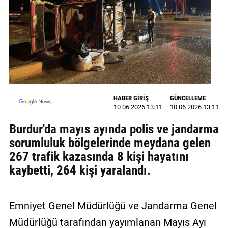
MAGAZİN
GALERİ
VİDEO
YAZARLAR
HABER GİRİŞ
GÜNCELLEME
BİZE
10 06 2026 13:11
10 06 2026 13:11
ULAŞIN
Burdur'da mayıs ayında polis ve jandarma
Künye
sorumluluk bölgelerinde meydana gelen
267 trafik kazasında 8 kişi hayatını
İletişim
kaybetti, 264 kişi yaralandı.
Gizlilik
Politikası
Emniyet Genel Müdürlüğü ve Jandarma Genel
Müdürlüğü tarafından yayımlanan Mayıs Ayı