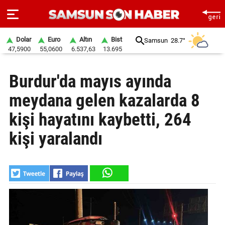
Dolar
Euro
Altın
Bist
Samsun
28.7°
47,5900
55,0600
6.537,63
13.695
ANA
Burdur'da mayıs ayında
SAYFA
meydana gelen kazalarda 8
SAMSUN
HABER
kişi hayatını kaybetti, 264
kişi yaralandı
SAMSUNSPOR
GÜNDEM
SİYASET
EKONOMİ
DÜNYA