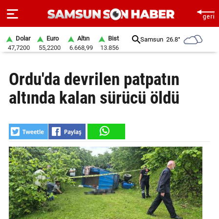
Dolar
Euro
Altın
Bist
Samsun
26.8°
47,7200
55,2200
6.668,99
13.856
ANA
Ordu'da devrilen patpatın
SAYFA
altında kalan sürücü öldü
SAMSUN
HABER
SAMSUNSPOR
GÜNDEM
SİYASET
EKONOMİ
DÜNYA