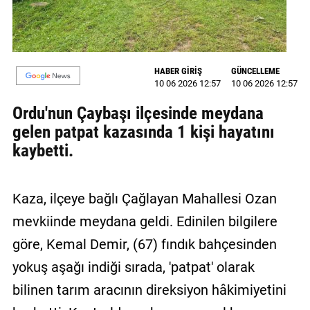
MAGAZİN
GALERİ
HABER GİRİŞ
GÜNCELLEME
10 06 2026 12:57
10 06 2026 12:57
VİDEO
Ordu'nun Çaybaşı ilçesinde meydana
YAZARLAR
gelen patpat kazasında 1 kişi hayatını
BİZE
kaybetti.
ULAŞIN
Künye
Kaza, ilçeye bağlı Çağlayan Mahallesi Ozan
İletişim
mevkiinde meydana geldi. Edinilen bilgilere
göre, Kemal Demir, (67) fındık bahçesinden
Gizlilik
Politikası
yokuş aşağı indiği sırada, 'patpat' olarak
bilinen tarım aracının direksiyon hâkimiyetini