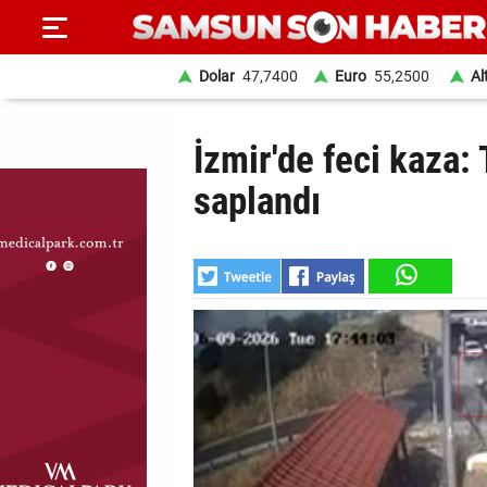
Dolar
47,7400
Euro
55,2500
Al
ANA
İzmir'de feci kaza: 
SAYFA
saplandı
SAMSUN
HABER
SAMSUNSPOR
GÜNDEM
SİYASET
EKONOMİ
DÜNYA