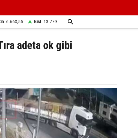
tın
6.660,55
Bist
13.779
Tıra adeta ok gibi