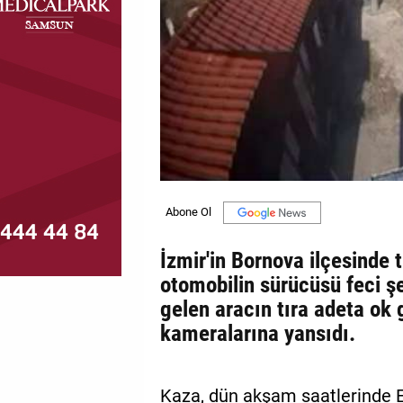
MAGAZİN
GALERİ
VİDEO
YAZARLAR
BİZE
ULAŞIN
Künye
İzmir'in Bornova ilçesinde 
İletişim
otomobilin sürücüsü feci şe
gelen aracın tıra adeta ok 
Gizlilik
kameralarına yansıdı.
Politikası
Kaza, dün akşam saatlerinde 