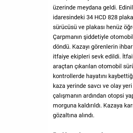
üzerinde meydana geldi. Edinil
idaresindeki 34 HCD 828 plakal
sürücüsü ve plakası henüz öğr
Çarpmanın şiddetiyle otomobil 
döndü. Kazayı görenlerin ihbarı
itfaiye ekipleri sevk edildi. İt
araçtan çıkarılan otomobil sür
kontrollerde hayatını kaybettiği
kaza yerinde savcı ve olay yeri
çalışmanın ardından otopsi ya
morguna kaldırıldı. Kazaya karı
gözaltına alındı.