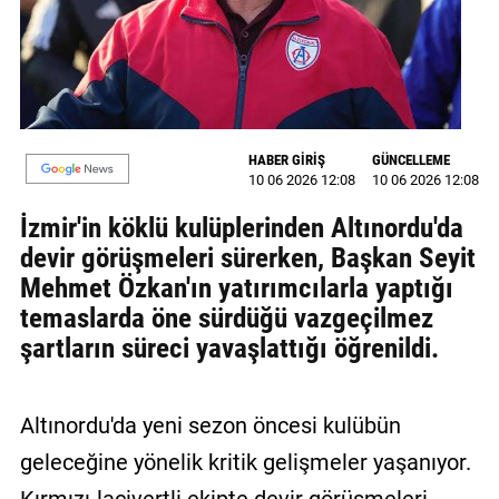
MAGAZİN
GALERİ
VİDEO
HABER GİRİŞ
GÜNCELLEME
10 06 2026 12:08
10 06 2026 12:08
YAZARLAR
İzmir'in köklü kulüplerinden Altınordu'da
BİZE
devir görüşmeleri sürerken, Başkan Seyit
ULAŞIN
Mehmet Özkan'ın yatırımcılarla yaptığı
Künye
temaslarda öne sürdüğü vazgeçilmez
şartların süreci yavaşlattığı öğrenildi.
İletişim
Gizlilik
Altınordu'da yeni sezon öncesi kulübün
Politikası
geleceğine yönelik kritik gelişmeler yaşanıyor.