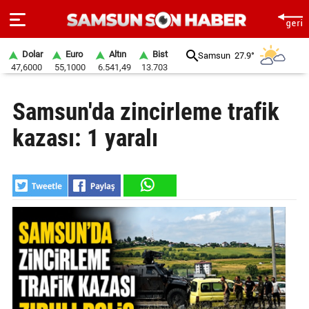
Dolar
Euro
Altın
Bist
Samsun
27.9°
47,6000
55,1000
6.541,49
13.703
ANA
Samsun'da zincirleme trafik
SAYFA
kazası: 1 yaralı
SAMSUN
HABER
SAMSUNSPOR
GÜNDEM
SİYASET
EKONOMİ
DÜNYA