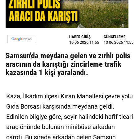
MAGAZİN
GALERİ
HABER GİRİŞ
GÜNCELLEME
VİDEO
10 06 2026 11:55
10 06 2026 11:55
YAZARLAR
Samsun'da meydana gelen ve zırhlı polis
aracının da karıştığı zincirleme trafik
BİZE
kazasında 1 kişi yaralandı.
ULAŞIN
Künye
Kaza, İlkadım ilçesi Kıran Mahallesi çevre yolu
İletişim
Gıda Borsası karşısında meydana geldi.
Gizlilik
Edinilen bilgiye göre, seyir halindeki hafif ticari
Politikası
araç önünde bulunan minibüse arkadan
çarptı. Bu sırada arkadan gelen Samsun