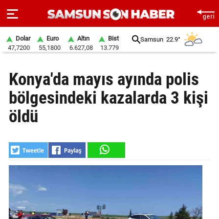
Dolar
Euro
Altın
Bist
Samsun
22.9°
47,7200
55,1800
6.627,08
13.779
ANA
Konya'da mayıs ayında polis
SAYFA
bölgesindeki kazalarda 3 kişi
SAMSUN
HABER
öldü
SAMSUNSPOR
GÜNDEM
SİYASET
EKONOMİ
DÜNYA