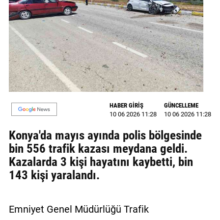
MAGAZİN
GALERİ
VİDEO
YAZARLAR
BİZE
HABER GİRİŞ
GÜNCELLEME
ULAŞIN
10 06 2026 11:28
10 06 2026 11:28
Künye
Konya'da mayıs ayında polis bölgesinde
bin 556 trafik kazası meydana geldi.
İletişim
Kazalarda 3 kişi hayatını kaybetti, bin
143 kişi yaralandı.
Gizlilik
Politikası
Emniyet Genel Müdürlüğü Trafik