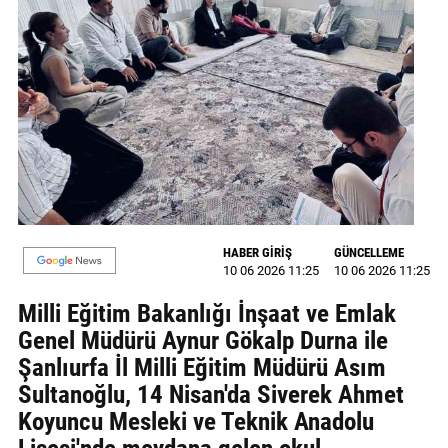
MAGAZİN
GALERİ
VİDEO
YAZARLAR
BİZE
ULAŞIN
HABER GİRİŞ
GÜNCELLEME
Künye
10 06 2026 11:25
10 06 2026 11:25
Milli Eğitim Bakanlığı İnşaat ve Emlak
İletişim
Genel Müdürü Aynur Gökalp Durna ile
Gizlilik
Şanlıurfa İl Milli Eğitim Müdürü Asım
Politikası
Sultanoğlu, 14 Nisan'da Siverek Ahmet
Koyuncu Mesleki ve Teknik Anadolu