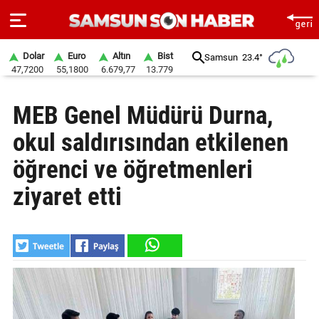
Dolar
Euro
Altın
Bist
Samsun
23.4°
47,7200
55,1800
6.679,77
13.779
ANA
MEB Genel Müdürü Durna,
SAYFA
okul saldırısından etkilenen
SAMSUN
HABER
öğrenci ve öğretmenleri
ziyaret etti
SAMSUNSPOR
GÜNDEM
SİYASET
EKONOMİ
DÜNYA