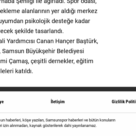
haba Şenliği ile ağırladı. Spor odası,
 bekleme alanlarının yer aldığı merkez
 uyumdan psikolojik desteğe kadar
recek şekilde tasarlandı.
li Yardımcısı Canan Hançer Baştürk,
 Samsun Büyükşehir Belediyesi
mi Çamaş, çeşitli dernekler, eğitim
eleri katıldı.
ye
İletişim
Gizlilik Polit
 haberleri, köşe yazıları, Samsunspor haberleri ve bütün konuların
i izin alınmadan, kaynak gösterilerek dahi yayınlanamaz.