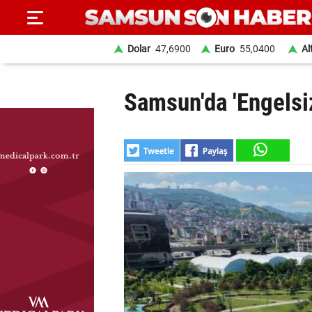
Dolar
47,6900
Euro
55,0400
Al
ANA
Samsun'da 'Engelsi
SAYFA
SAMSUN
HABER
SAMSUNSPOR
GÜNDEM
SİYASET
EKONOMİ
DÜNYA