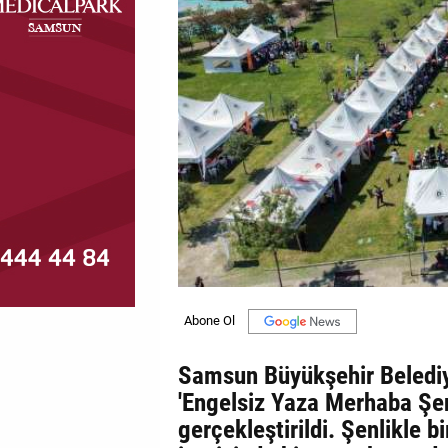
MAGAZİN
GALERİ
VİDEO
YAZARLAR
BİZE
ULAŞIN
Künye
İletişim
Gizlilik
Samsun Büyükşehir Belediy
Politikası
'Engelsiz Yaza Merhaba Şen
gerçekleştirildi. Şenlikle b