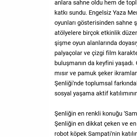
anlara sahne oldu hem de top
katkı sundu. Engelsiz Yaza Me
oyunları gösterisinden sahne ş
atölyelere birçok etkinlik düz
şişme oyun alanlarında doyası
palyaçolar ve çizgi film karak
buluşmanın da keyfini yaşadı.
mısır ve pamuk şeker ikramlar
Şenliği'nde toplumsal farkındalı
sosyal yaşama aktif katılımını
Şenliğin en renkli konuğu 'Sam
Şenliğin en dikkat çeken ve en ç
robot köpek Sampati'nin katılım