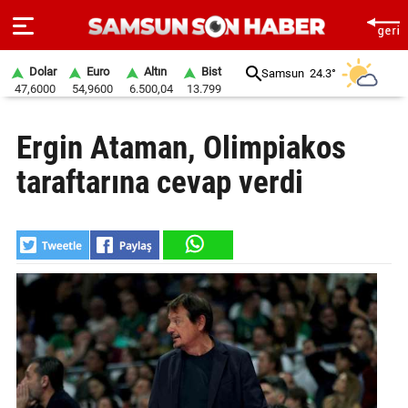
Dolar
Euro
Altın
Bist
Samsun
24.3°
47,6000
54,9600
6.500,04
13.799
ANA
Ergin Ataman, Olimpiakos
SAYFA
taraftarına cevap verdi
SAMSUN
HABER
SAMSUNSPOR
GÜNDEM
SİYASET
EKONOMİ
DÜNYA