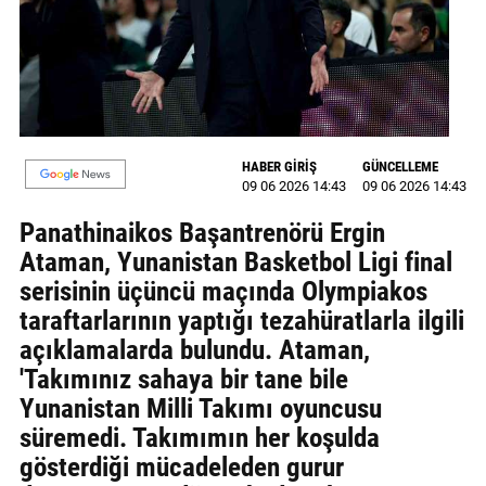
MAGAZİN
GALERİ
VİDEO
HABER GİRİŞ
GÜNCELLEME
YAZARLAR
09 06 2026 14:43
09 06 2026 14:43
BİZE
Panathinaikos Başantrenörü Ergin
ULAŞIN
Ataman, Yunanistan Basketbol Ligi final
serisinin üçüncü maçında Olympiakos
Künye
taraftarlarının yaptığı tezahüratlarla ilgili
İletişim
açıklamalarda bulundu. Ataman,
'Takımınız sahaya bir tane bile
Gizlilik
Yunanistan Milli Takımı oyuncusu
Politikası
süremedi. Takımımın her koşulda
gösterdiği mücadeleden gurur