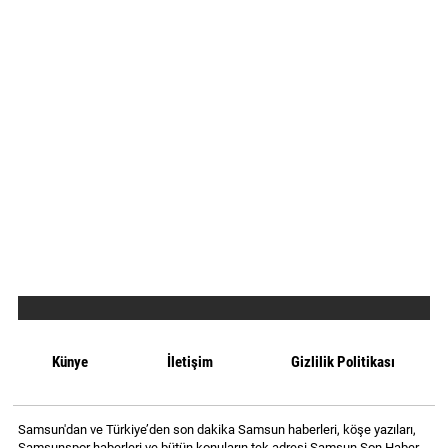
Künye
İletişim
Gizlilik Politikası
Samsun'dan ve Türkiye’den son dakika Samsun haberleri, köşe yazıları,
Samsunspor haberleri ve bütün konuların tek adresi Samsun Son Haber.