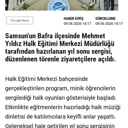
MAGAZİN
HABER GİRİŞ
GÜNCELLEME
GALERİ
09 06 2026 14:17
09 06 2026 14:17
Samsun'un Bafra ilçesinde Mehmet
VİDEO
Yıldız Halk Eğitimi Merkezi Müdürlüğü
YAZARLAR
tarafından hazırlanan yıl sonu sergisi,
düzenlenen törenle ziyaretçilere açıldı.
BİZE
ULAŞIN
Künye
Halk Eğitimi Merkezi bahçesinde
gerçekleştirilen program, minik öğrencilerin
İletişim
sergilediği halk oyunları gösterisiyle başladı.
Gizlilik
Etkinlikte eğitmenlerin hazırladığı halk müziği
Politikası
dinletisi de katılımcılara keyifli anlar yaşattı.
Geleneksel hale getirilen yıl sonu sergisinin