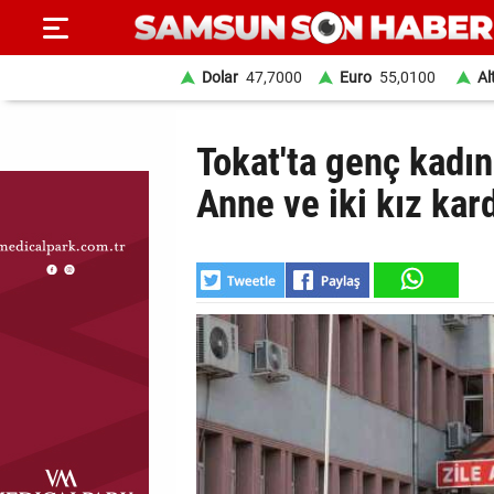
Dolar
47,7000
Euro
55,0100
Al
ANA
Tokat'ta genç kadın
SAYFA
Anne ve iki kız kar
SAMSUN
HABER
SAMSUNSPOR
GÜNDEM
SİYASET
EKONOMİ
DÜNYA