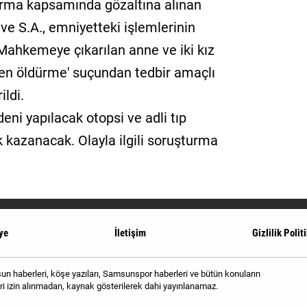
urma kapsamında gözaltına alınan
 ve S.A., emniyetteki işlemlerinin
 Mahkemeye çıkarılan anne ve iki kız
ten öldürme' suçundan tedbir amaçlı
ldi.
eni yapılacak otopsi ve adli tıp
k kazanacak. Olayla ilgili soruşturma
ye
İletişim
Gizlilik Polit
 haberleri, köşe yazıları, Samsunspor haberleri ve bütün konuların
i izin alınmadan, kaynak gösterilerek dahi yayınlanamaz.