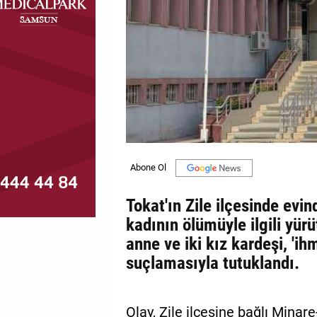
MAGAZİN
GALERİ
VİDEO
YAZARLAR
BİZE
ULAŞIN
Künye
Tokat'ın Zile ilçesinde evi
İletişim
kadının ölümüyle ilgili yü
anne ve iki kız kardeşi, 'i
Gizlilik
suçlamasıyla tutuklandı.
Politikası
Olay, Zile ilçesine bağlı Minar