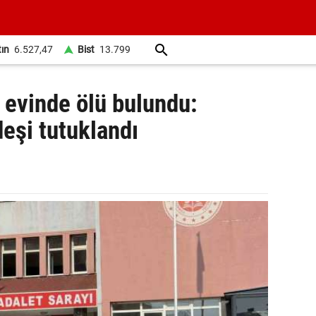
tın
6.527,47
Bist
13.799
 evinde ölü bulundu:
deşi tutuklandı