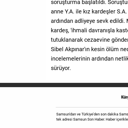
soruşturma başlatıldı. Soruşt
anne Y.A. ile kız kardeşler S.A.
ardından adliyeye sevk edildi.
kardeş, 'ihmali davranışla kas
tutuklanarak cezaevine gönderi
Sibel Akpınar'ın kesin ölüm ned
incelemelerinin ardından netli
sürüyor.
Kün
Samsun'dan ve Türkiye’den son dakika Samsun
tek adresi Samsun Son Haber. Haber içerikler