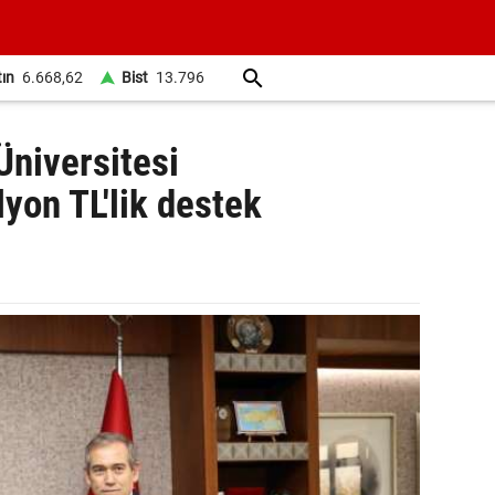
tın
6.668,62
Bist
13.796
niversitesi
yon TL'lik destek