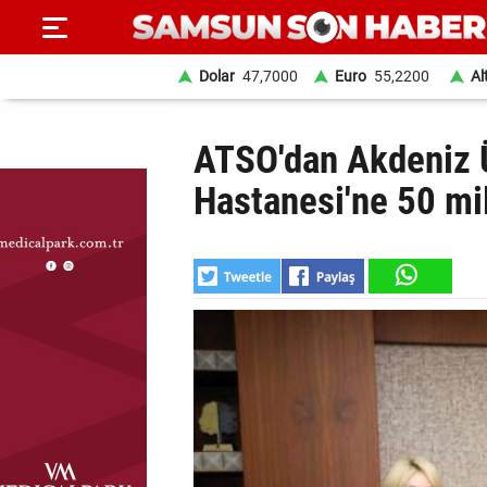
Dolar
47,7000
Euro
55,2200
Al
ANA
ATSO'dan Akdeniz Ü
SAYFA
Hastanesi'ne 50 mil
SAMSUN
HABER
SAMSUNSPOR
GÜNDEM
SİYASET
EKONOMİ
DÜNYA