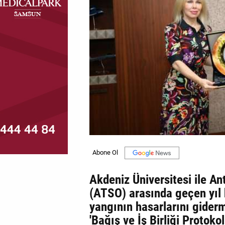
MAGAZİN
GALERİ
VİDEO
YAZARLAR
BİZE
ULAŞIN
Künye
İletişim
Akdeniz Üniversitesi ile An
Gizlilik
(ATSO) arasında geçen yıl
Politikası
yangının hasarlarını gider
'Bağış ve İş Birliği Protoko