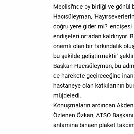
Meclisi'nde oy birliği ve gönül b
Hacısüleyman, 'Hayırseverleri
doğru yere gider mi?' endişesi
endişeleri ortadan kaldırıyor. B
önemli olan bir farkındalık olu
bu şekilde geliştirmektir' şekl
Başkan Hacısüleyman, bu adımı
de harekete geçireceğine inan
hastaneye olan katkılarının b
müjdeledi.
Konuşmaların ardından Akdeniz
Özlenen Özkan, ATSO Başkanı
anlamına binaen plaket takdim