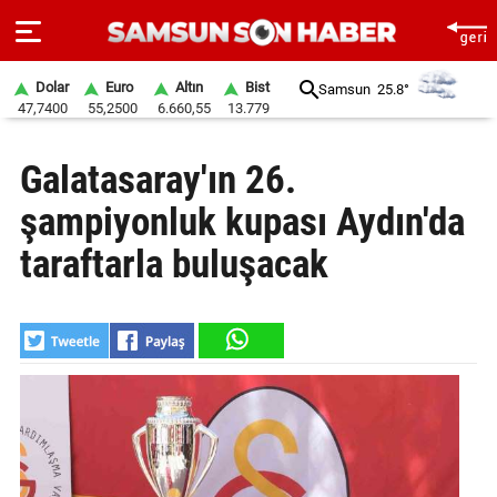
Dolar
Euro
Altın
Bist
Samsun
25.8°
47,7400
55,2500
6.660,55
13.779
ANA
Galatasaray'ın 26.
SAYFA
şampiyonluk kupası Aydın'da
SAMSUN
HABER
taraftarla buluşacak
SAMSUNSPOR
GÜNDEM
SİYASET
EKONOMİ
DÜNYA