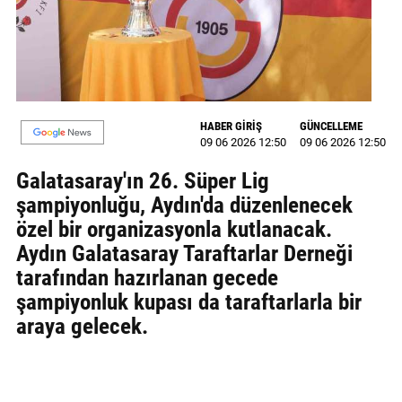
MAGAZİN
GALERİ
VİDEO
HABER GİRİŞ
GÜNCELLEME
09 06 2026 12:50
09 06 2026 12:50
YAZARLAR
Galatasaray'ın 26. Süper Lig
BİZE
şampiyonluğu, Aydın'da düzenlenecek
ULAŞIN
özel bir organizasyonla kutlanacak.
Künye
Aydın Galatasaray Taraftarlar Derneği
tarafından hazırlanan gecede
İletişim
şampiyonluk kupası da taraftarlarla bir
Gizlilik
araya gelecek.
Politikası