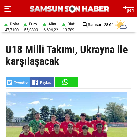
Dolar
Euro
Altın
Bist
Samsun
28.6°
47,7100
55,0800
6.696,22
13.789
ANA
U18 Milli Takımı, Ukrayna ile
SAYFA
karşılaşacak
SAMSUN
HABER
SAMSUNSPOR
GÜNDEM
SİYASET
EKONOMİ
DÜNYA