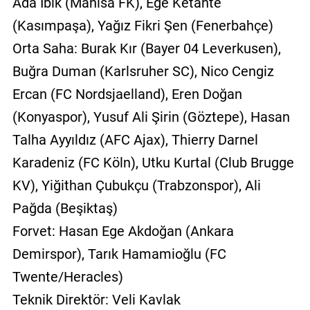
Ada İbik (Manisa FK), Ege Ketahte
(Kasımpaşa), Yağız Fikri Şen (Fenerbahçe)
Orta Saha: Burak Kır (Bayer 04 Leverkusen),
Buğra Duman (Karlsruher SC), Nico Cengiz
Ercan (FC Nordsjaelland), Eren Doğan
(Konyaspor), Yusuf Ali Şirin (Göztepe), Hasan
Talha Ayyıldız (AFC Ajax), Thierry Darnel
Karadeniz (FC Köln), Utku Kurtal (Club Brugge
KV), Yiğithan Çubukçu (Trabzonspor), Ali
Pağda (Beşiktaş)
Forvet: Hasan Ege Akdoğan (Ankara
Demirspor), Tarık Hamamioğlu (FC
Twente/Heracles)
Teknik Direktör: Veli Kavlak