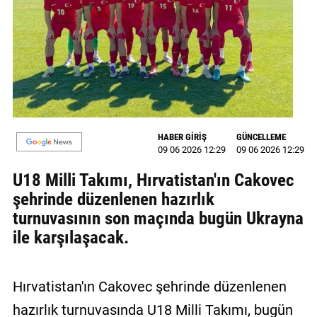
MAGAZİN
GALERİ
VİDEO
YAZARLAR
HABER GİRİŞ
GÜNCELLEME
BİZE
09 06 2026 12:29
09 06 2026 12:29
ULAŞIN
U18 Milli Takımı, Hırvatistan'ın Cakovec
Künye
şehrinde düzenlenen hazırlık
turnuvasının son maçında bugün Ukrayna
İletişim
ile karşılaşacak.
Gizlilik
Politikası
Hırvatistan'ın Cakovec şehrinde düzenlenen
hazırlık turnuvasında U18 Milli Takımı, bugün