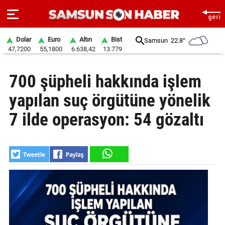
Dolar
Euro
Altın
Bist
Samsun
22.8°
47,7200
55,1800
6.638,42
13.779
ANA
700 şüpheli hakkında işlem
SAYFA
yapılan suç örgütüne yönelik
SAMSUN
HABER
7 ilde operasyon: 54 gözaltı
SAMSUNSPOR
GÜNDEM
SİYASET
EKONOMİ
DÜNYA