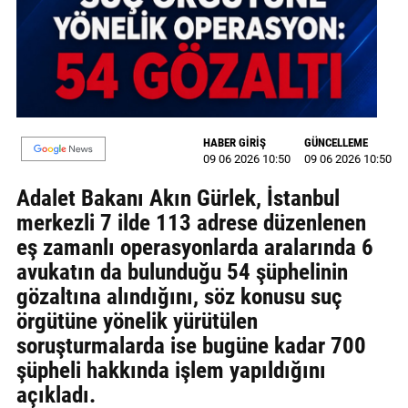
MAGAZİN
GALERİ
VİDEO
HABER GİRİŞ
GÜNCELLEME
YAZARLAR
09 06 2026 10:50
09 06 2026 10:50
BİZE
Adalet Bakanı Akın Gürlek, İstanbul
ULAŞIN
merkezli 7 ilde 113 adrese düzenlenen
eş zamanlı operasyonlarda aralarında 6
Künye
avukatın da bulunduğu 54 şüphelinin
İletişim
gözaltına alındığını, söz konusu suç
örgütüne yönelik yürütülen
Gizlilik
soruşturmalarda ise bugüne kadar 700
Politikası
şüpheli hakkında işlem yapıldığını
açıkladı.