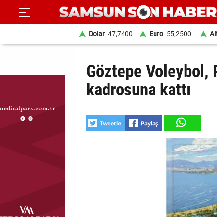
Dolar
47,7400
Euro
55,2500
Al
ANA
Göztepe Voleybol, 
SAYFA
kadrosuna kattı
SAMSUN
HABER
SAMSUNSPOR
GÜNDEM
SİYASET
EKONOMİ
DÜNYA