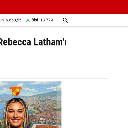
tın
6.660,55
Bist
13.779
Rebecca Latham'ı