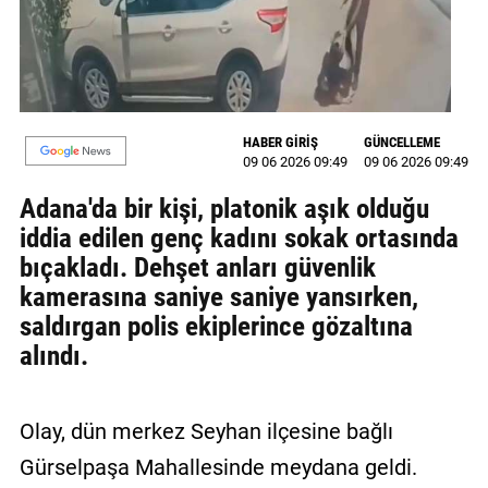
MAGAZİN
GALERİ
VİDEO
HABER GİRİŞ
GÜNCELLEME
09 06 2026 09:49
09 06 2026 09:49
YAZARLAR
Adana'da bir kişi, platonik aşık olduğu
BİZE
iddia edilen genç kadını sokak ortasında
ULAŞIN
bıçakladı. Dehşet anları güvenlik
kamerasına saniye saniye yansırken,
Künye
saldırgan polis ekiplerince gözaltına
İletişim
alındı.
Gizlilik
Politikası
Olay, dün merkez Seyhan ilçesine bağlı
Gürselpaşa Mahallesinde meydana geldi.