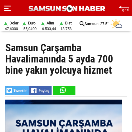
Dolar
Euro
Altın
Bist
Samsun
27.5°
47,6000
55,0400
6.533,44
13.758
ANA
Samsun Çarşamba
SAYFA
Havalimanında 5 ayda 700
SAMSUN
HABER
bine yakın yolcuya hizmet
SAMSUNSPOR
GÜNDEM
SİYASET
EKONOMİ
DÜNYA