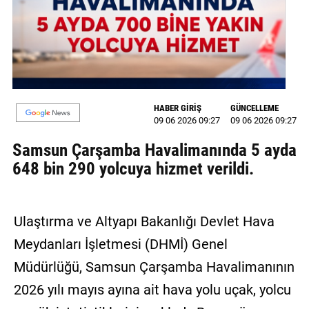
MAGAZİN
GALERİ
VİDEO
HABER GİRİŞ
GÜNCELLEME
YAZARLAR
09 06 2026 09:27
09 06 2026 09:27
BİZE
Samsun Çarşamba Havalimanında 5 ayda
ULAŞIN
648 bin 290 yolcuya hizmet verildi.
Künye
İletişim
Ulaştırma ve Altyapı Bakanlığı Devlet Hava
Meydanları İşletmesi (DHMİ) Genel
Gizlilik
Politikası
Müdürlüğü, Samsun Çarşamba Havalimanının
2026 yılı mayıs ayına ait hava yolu uçak, yolcu