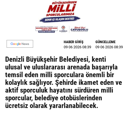
MAGAZİN
GALERİ
VİDEO
HABER GİRİŞ
GÜNCELLEME
YAZARLAR
09 06 2026 08:39
09 06 2026 08:39
Denizli Büyükşehir Belediyesi, kenti
BİZE
ULAŞIN
ulusal ve uluslararası arenada başarıyla
temsil eden milli sporculara önemli bir
Künye
kolaylık sağlıyor. Şehirde ikamet eden ve
aktif sporculuk hayatını sürdüren milli
İletişim
sporcular, belediye otobüslerinden
Gizlilik
ücretsiz olarak yararlanabilecek.
Politikası