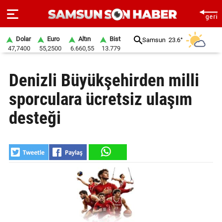
Dolar
Euro
Altın
Bist
Samsun
23.6°
47,7400
55,2500
6.660,55
13.779
ANA
Denizli Büyükşehirden milli
SAYFA
sporculara ücretsiz ulaşım
SAMSUN
HABER
desteği
SAMSUNSPOR
GÜNDEM
SİYASET
EKONOMİ
DÜNYA