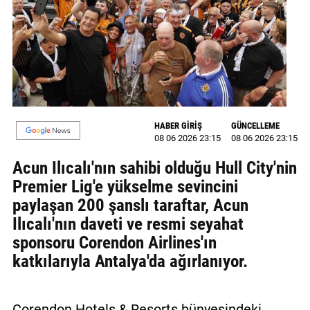
MAGAZİN
GALERİ
VİDEO
YAZARLAR
HABER GİRİŞ
GÜNCELLEME
08 06 2026 23:15
08 06 2026 23:15
BİZE
ULAŞIN
Acun Ilıcalı'nın sahibi olduğu Hull City'nin
Premier Lig'e yükselme sevincini
Künye
paylaşan 200 şanslı taraftar, Acun
İletişim
Ilıcalı'nın daveti ve resmi seyahat
sponsoru Corendon Airlines'ın
Gizlilik
katkılarıyla Antalya'da ağırlanıyor.
Politikası
Corendon Hotels & Resorts bünyesindeki