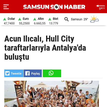
Dolar
Euro
Altın
Bist
Samsun
29°
47,7400
55,2500
6.660,55
13.779
ANA
Acun Ilıcalı, Hull City
SAYFA
taraftarlarıyla Antalya'da
SAMSUN
HABER
buluştu
SAMSUNSPOR
GÜNDEM
SİYASET
EKONOMİ
DÜNYA