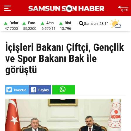
Dolar
Euro
Altın
Bist
Samsun
28.1°
47,7000
55,2200
6.670,11
13.796
ANA
İçişleri Bakanı Çiftçi, Gençlik
SAYFA
ve Spor Bakanı Bak ile
SAMSUN
HABER
görüştü
SAMSUNSPOR
GÜNDEM
SİYASET
EKONOMİ
DÜNYA