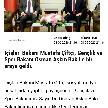
MAGAZİN
GALERİ
VİDEO
HABER GİRİŞ
GÜNCELLEME
YAZARLAR
08 06 2026 21:16
08 06 2026 21:16
BİZE
İçişleri Bakanı Mustafa Çiftçi, Gençlik ve
ULAŞIN
Spor Bakanı Osman Aşkın Bak ile bir
araya geldi.
Künye
İletişim
İçişleri Bakanı Mustafa Çiftçi sosyal medya
Gizlilik
hesabından yaptığı paylaşımda, 'Gençlik ve
Politikası
Spor Bakanımız Sayın Dr. Osman Aşkın Bak'ı
Bakanlığımızda ağırladık. Gençlerimizin