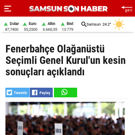
Dolar
Euro
Altın
Bist
Samsun
24.2°
47,7400
55,2500
6.660,55
13.779
ANA
Fenerbahçe Olağanüstü
SAYFA
Seçimli Genel Kurul'un kesin
SAMSUN
HABER
sonuçları açıklandı
SAMSUNSPOR
GÜNDEM
SİYASET
EKONOMİ
DÜNYA