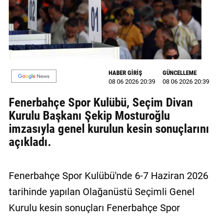
MAGAZİN
GALERİ
VİDEO
HABER GİRİŞ
GÜNCELLEME
YAZARLAR
08 06 2026 20:39
08 06 2026 20:39
Fenerbahçe Spor Kulübü, Seçim Divan
BİZE
ULAŞIN
Kurulu Başkanı Şekip Mosturoğlu
imzasıyla genel kurulun kesin sonuçlarını
Künye
açıkladı.
İletişim
Gizlilik
Fenerbahçe Spor Kulübü'nde 6-7 Haziran 2026
Politikası
tarihinde yapılan Olağanüstü Seçimli Genel
Kurulu kesin sonuçları Fenerbahçe Spor