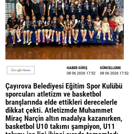
MAGAZİN
GALERİ
VİDEO
YAZARLAR
BİZE
ULAŞIN
HABER GİRİŞ
GÜNCELLEME
08 06 2026 17:52
08 06 2026 17:52
Künye
Çayırova Belediyesi Eğitim Spor Kulübü
sporcuları atletizm ve basketbol
İletişim
branşlarında elde ettikleri derecelerle
Gizlilik
dikkat çekti. Atletizmde Muhammet
Politikası
Miraç Narçin altın madalya kazanırken,
basketbol U10 takımı şampiyon, U11