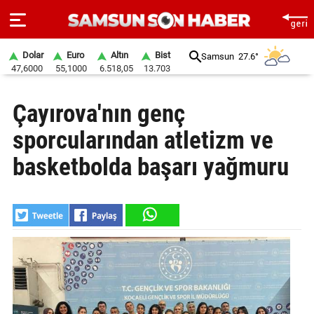
Dolar
Euro
Altın
Bist
Samsun
27.6°
47,6000
55,1000
6.518,05
13.703
ANA
Çayırova'nın genç
SAYFA
sporcularından atletizm ve
SAMSUN
HABER
basketbolda başarı yağmuru
SAMSUNSPOR
GÜNDEM
SİYASET
EKONOMİ
DÜNYA