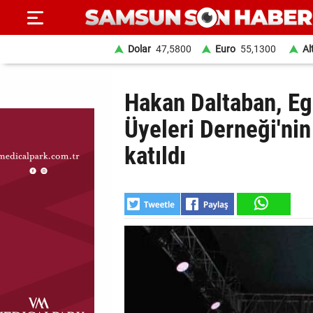
Dolar
47,5800
Euro
55,1300
Al
ANA
Hakan Daltaban, Eg
SAYFA
Üyeleri Derneği'ni
SAMSUN
katıldı
HABER
SAMSUNSPOR
GÜNDEM
SİYASET
EKONOMİ
DÜNYA