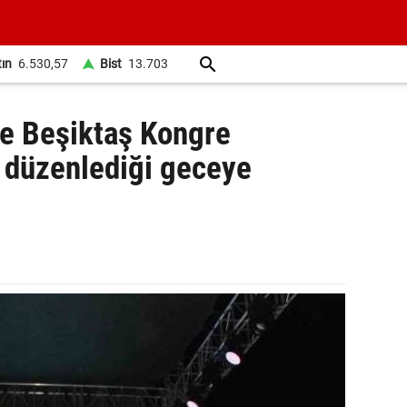
tın
6.530,57
Bist
13.703
e Beşiktaş Kongre
n düzenlediği geceye