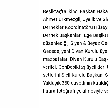
Beşiktaş'ta İkinci Başkan Hak
Ahmet Ürkmezgil, Üyelik ve Sic
Dernekler Koordinatörü Hüseyin
Dernek Başkanları, Ege Beşikt
düzenlediği, 'Siyah & Beyaz Gece
Gecede; yeni Divan Kurulu üye
mazbataları Divan Kurulu Baş
verildi. GenBeşiktaş üyelikler
setlerini Sicil Kurulu Başkanı 
Yaklaşık 350 davetlinin katıld
hatıra fotoğrafı çekilmesiyle s