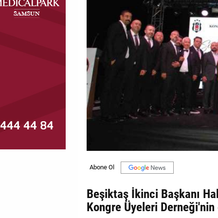
MAGAZİN
GALERİ
VİDEO
YAZARLAR
BİZE
ULAŞIN
Künye
İletişim
Gizlilik
Politikası
Beşiktaş İkinci Başkanı Ha
Kongre Üyeleri Derneği'nin 