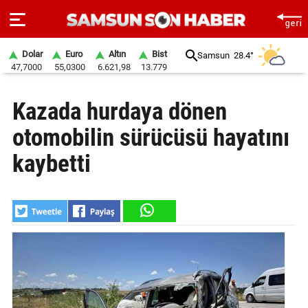
Dolar
Euro
Altın
Bist
Samsun
28.4°
47,7000
55,0300
6.621,98
13.779
ANA
Kazada hurdaya dönen
SAYFA
otomobilin sürücüsü hayatını
SAMSUN
HABER
kaybetti
SAMSUNSPOR
GÜNDEM
SİYASET
EKONOMİ
DÜNYA