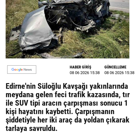
MAGAZİN
GALERİ
VİDEO
YAZARLAR
BİZE
HABER GİRİŞ
GÜNCELLEME
ULAŞIN
08 06 2026 15:38
08 06 2026 15:38
Künye
Edirne'nin Süloğlu Kavşağı yakınlarında
meydana gelen feci trafik kazasında, tır
İletişim
ile SUV tipi aracın çarpışması sonucu 1
kişi hayatını kaybetti. Çarpışmanın
Gizlilik
şiddetiyle her iki araç da yoldan çıkarak
Politikası
tarlaya savruldu.