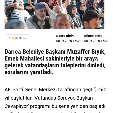
MAGAZİN
GALERİ
VİDEO
HABER GİRİŞ
GÜNCELLEME
08 06 2026 15:33
08 06 2026 15:33
YAZARLAR
Darıca Belediye Başkanı Muzaffer Bıyık,
BİZE
Emek Mahallesi sakinleriyle bir araya
ULAŞIN
gelerek vatandaşların taleplerini dinledi,
Künye
sorularını yanıtladı.
İletişim
AK Parti Genel Merkezi tarafından geçtiğimiz
Gizlilik
Politikası
yıl başlatılan 'Vatandaş Soruyor, Başkan
Cevaplıyor' programı bu sene yeniden başladı.