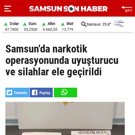
Dolar
Euro
Altın
Bist
Samsun
25.8°
47,7400
55,2500
6.660,55
13.779
ANA
Samsun'da narkotik
SAYFA
operasyonunda uyuşturucu
SAMSUN
HABER
ve silahlar ele geçirildi
SAMSUNSPOR
GÜNDEM
SİYASET
EKONOMİ
DÜNYA