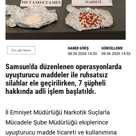
MAGAZİN
GALERİ
VİDEO
HABER GİRİŞ
GÜNCELLEME
YAZARLAR
08 06 2026 14:53
08 06 2026 14:53
BİZE
Samsun'da düzenlenen operasyonlarda
ULAŞIN
uyuşturucu maddeler ile ruhsatsız
silahlar ele geçirilirken, 7 şüpheli
Künye
hakkında adli işlem başlatıldı.
İletişim
Gizlilik
İl Emniyet Müdürlüğü Narkotik Suçlarla
Politikası
Mücadele Şube Müdürlüğü ekiplerince
uyuşturucu madde ticareti ve kullanımına