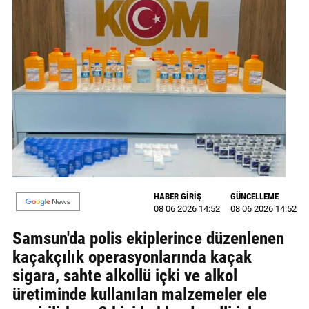
MAGAZİN
GALERİ
VİDEO
YAZARLAR
BİZE
ULAŞIN
Künye
HABER GİRİŞ
GÜNCELLEME
08 06 2026 14:52
08 06 2026 14:52
İletişim
Samsun'da polis ekiplerince düzenlenen
Gizlilik
kaçakçılık operasyonlarında kaçak
Politikası
sigara, sahte alkollü içki ve alkol
üretiminde kullanılan malzemeler ele