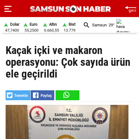
Dolar
Euro
Altın
Bist
Samsun
29°
47,7400
55,2500
6.660,55
13.779
ANA
Kaçak içki ve makaron
SAYFA
operasyonu: Çok sayıda ürün
SAMSUN
HABER
ele geçirildi
SAMSUNSPOR
GÜNDEM
SİYASET
EKONOMİ
DÜNYA