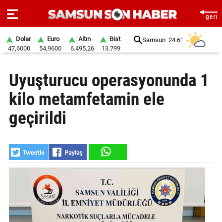
Dolar
Euro
Altın
Bist
Samsun
24.6°
47,6000
54,9600
6.495,26
13.799
ANA
Uyuşturucu operasyonunda 1
SAYFA
kilo metamfetamin ele
SAMSUN
HABER
geçirildi
SAMSUNSPOR
GÜNDEM
SİYASET
EKONOMİ
DÜNYA