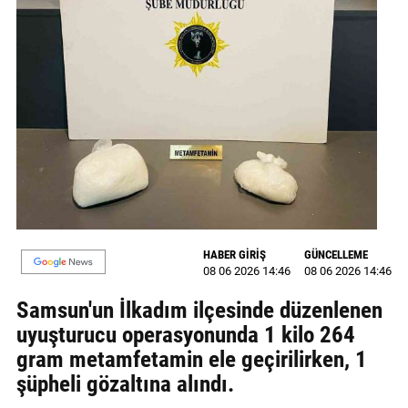
MAGAZİN
GALERİ
VİDEO
YAZARLAR
BİZE
ULAŞIN
Künye
HABER GİRİŞ
GÜNCELLEME
08 06 2026 14:46
08 06 2026 14:46
İletişim
Samsun'un İlkadım ilçesinde düzenlenen
Gizlilik
uyuşturucu operasyonunda 1 kilo 264
Politikası
gram metamfetamin ele geçirilirken, 1
şüpheli gözaltına alındı.