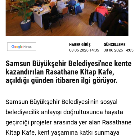
MAGAZİN
GALERİ
VİDEO
HABER GİRİŞ
GÜNCELLEME
08 06 2026 14:05
08 06 2026 14:05
YAZARLAR
Samsun Büyükşehir Belediyesi'nce kente
BİZE
kazandırılan Rasathane Kitap Kafe,
ULAŞIN
açıldığı günden itibaren ilgi görüyor.
Künye
İletişim
Samsun Büyükşehir Belediyesi'nin sosyal
Gizlilik
belediyecilik anlayışı doğrultusunda hayata
Politikası
geçirdiği projeler arasında yer alan Rasathane
Kitap Kafe, kent yaşamına katkı sunmaya