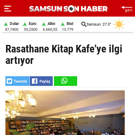
Dolar
Euro
Altın
Bist
Samsun
27.3°
47,7400
55,2500
6.660,55
13.779
ANA
Rasathane Kitap Kafe'ye ilgi
SAYFA
artıyor
SAMSUN
HABER
SAMSUNSPOR
GÜNDEM
SİYASET
EKONOMİ
DÜNYA