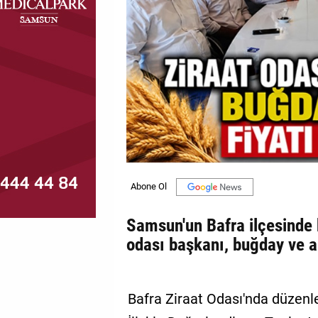
MAGAZİN
GALERİ
VİDEO
YAZARLAR
BİZE
ULAŞIN
Künye
İletişim
Samsun'un Bafra ilçesinde b
odası başkanı, buğday ve ar
Gizlilik
Politikası
Bafra Ziraat Odası'nda düzenl