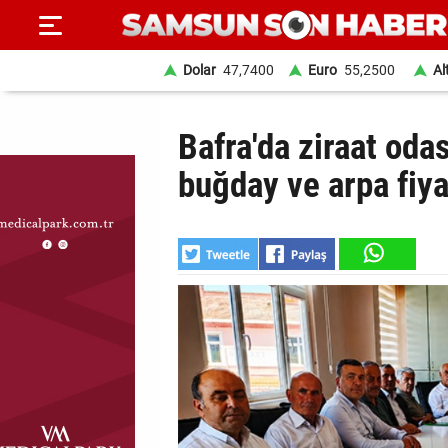
Dolar
47,7400
Euro
55,2500
Al
ANA
Bafra'da ziraat oda
SAYFA
buğday ve arpa fiya
SAMSUN
HABER
SAMSUNSPOR
GÜNDEM
SİYASET
EKONOMİ
DÜNYA