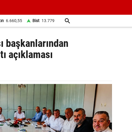
tın
6.660,55
Bist
13.779
sı başkanlarından
tı açıklaması