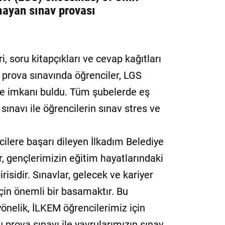
tmayan sınav provası
i, soru kitapçıkları ve cevap kağıtları
 prova sınavında öğrenciler, LGS
me imkanı buldu. Tüm şubelerde eş
sınavı ile öğrencilerin sınav stres ve
ilere başarı dileyen İlkadım Belediye
r, gençlerimizin eğitim hayatlarındaki
isidir. Sınavlar, gelecek ve kariyer
çin önemli bir basamaktır. Bu
yönelik, İLKEM öğrencilerimiz için
u prova sınavı ile yavrularımızın sınav