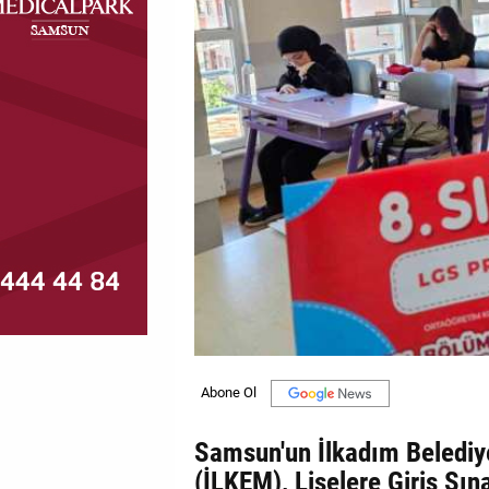
MAGAZİN
GALERİ
VİDEO
YAZARLAR
BİZE
ULAŞIN
Künye
İletişim
Gizlilik
Politikası
Samsun'un İlkadım Belediye
(İLKEM), Liselere Giriş Sın