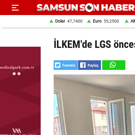
Dolar
47,7400
Euro
55,2500
Al
ANA
İLKEM'de LGS önces
SAYFA
SAMSUN
HABER
SAMSUNSPOR
GÜNDEM
SİYASET
EKONOMİ
DÜNYA