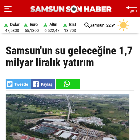
Dolar
Euro
Altın
Bist
Samsun
22.9°
47,5800
55,1300
6.522,47
13.703
ANA
Samsun'un su geleceğine 1,7
SAYFA
milyar liralık yatırım
SAMSUN
HABER
SAMSUNSPOR
GÜNDEM
SİYASET
EKONOMİ
DÜNYA