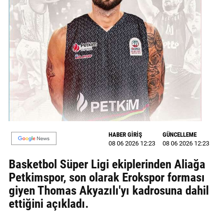
MAGAZİN
GALERİ
VİDEO
YAZARLAR
BİZE
ULAŞIN
Künye
HABER GİRİŞ
GÜNCELLEME
08 06 2026 12:23
08 06 2026 12:23
İletişim
Basketbol Süper Ligi ekiplerinden Aliağa
Gizlilik
Petkimspor, son olarak Erokspor forması
Politikası
giyen Thomas Akyazılı'yı kadrosuna dahil
ettiğini açıkladı.