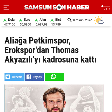
Dolar
Euro
Altın
Bist
Samsun
28.6°
47,7100
55,0800
6.687,98
13.789
ANA
Aliağa Petkimspor,
SAYFA
Erokspor'dan Thomas
SAMSUN
HABER
Akyazılı'yı kadrosuna kattı
SAMSUNSPOR
GÜNDEM
SİYASET
EKONOMİ
DÜNYA