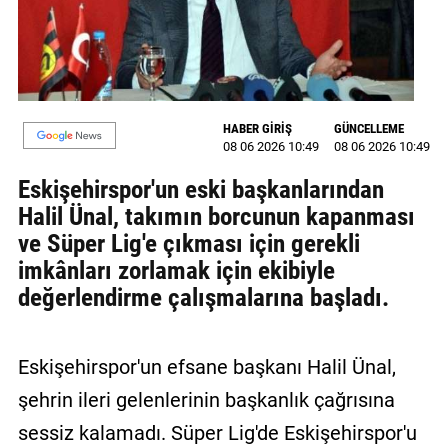
MAGAZİN
GALERİ
VİDEO
HABER GİRİŞ
GÜNCELLEME
08 06 2026 10:49
08 06 2026 10:49
YAZARLAR
Eskişehirspor'un eski başkanlarından
BİZE
Halil Ünal, takımın borcunun kapanması
ULAŞIN
ve Süper Lig'e çıkması için gerekli
imkânları zorlamak için ekibiyle
Künye
değerlendirme çalışmalarına başladı.
İletişim
Gizlilik
Eskişehirspor'un efsane başkanı Halil Ünal,
Politikası
şehrin ileri gelenlerinin başkanlık çağrısına
sessiz kalamadı. Süper Lig'de Eskişehirspor'u