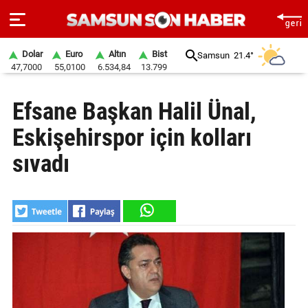
Dolar
Euro
Altın
Bist
Samsun
21.4°
47,7000
55,0100
6.534,84
13.799
ANA
Efsane Başkan Halil Ünal,
SAYFA
Eskişehirspor için kolları
SAMSUN
HABER
sıvadı
SAMSUNSPOR
GÜNDEM
SİYASET
EKONOMİ
DÜNYA