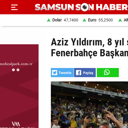
Dolar
47,7400
Euro
55,2500
Al
ANA
Aziz Yıldırım, 8 yı
SAYFA
Fenerbahçe Başkanı
SAMSUN
HABER
SAMSUNSPOR
GÜNDEM
SİYASET
EKONOMİ
DÜNYA