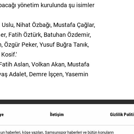
yapacağı yönetim kurulunda şu isimler
Uslu, Nihat Özbağı, Mustafa Çağlar,
r, Fatih Öztürk, Batuhan Özdemir,
 Özgür Peker, Yusuf Buğra Tanık,
osif.'
'Fatih Aslan, Volkan Akan, Mustafa
vaş Adalet, Demre İşçen, Yasemin
ye
İletişim
Gizlilik Polit
 haberleri, köşe yazıları, Samsunspor haberleri ve bütün konuların