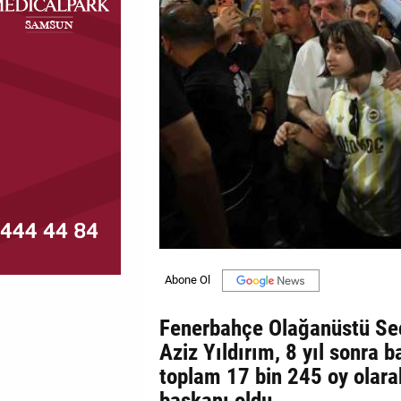
MAGAZİN
GALERİ
VİDEO
YAZARLAR
BİZE
ULAŞIN
Künye
İletişim
Gizlilik
Fenerbahçe Olağanüstü Seçi
Politikası
Aziz Yıldırım, 8 yıl sonra b
toplam 17 bin 245 oy olarak
başkanı oldu.