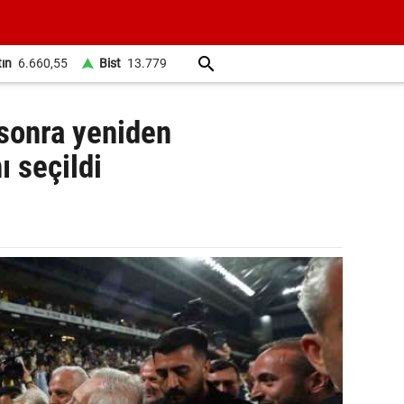
tın
6.660,55
Bist
13.779
l sonra yeniden
 seçildi