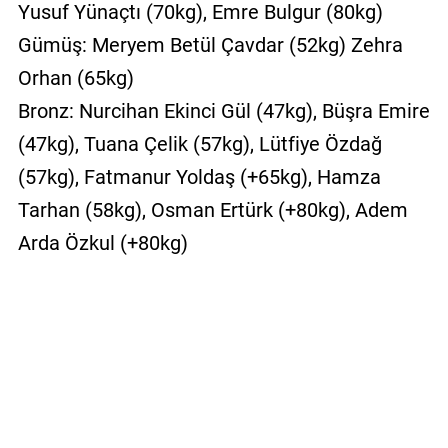
Yusuf Yünaçtı (70kg), Emre Bulgur (80kg)
Gümüş: Meryem Betül Çavdar (52kg) Zehra
Orhan (65kg)
Bronz: Nurcihan Ekinci Gül (47kg), Büşra Emire
(47kg), Tuana Çelik (57kg), Lütfiye Özdağ
(57kg), Fatmanur Yoldaş (+65kg), Hamza
Tarhan (58kg), Osman Ertürk (+80kg), Adem
Arda Özkul (+80kg)