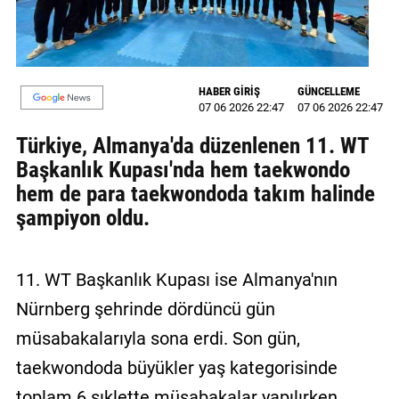
MAGAZİN
GALERİ
HABER GİRİŞ
GÜNCELLEME
07 06 2026 22:47
07 06 2026 22:47
VİDEO
Türkiye, Almanya'da düzenlenen 11. WT
YAZARLAR
Başkanlık Kupası'nda hem taekwondo
BİZE
hem de para taekwondoda takım halinde
ULAŞIN
şampiyon oldu.
Künye
11. WT Başkanlık Kupası ise Almanya'nın
İletişim
Nürnberg şehrinde dördüncü gün
Gizlilik
müsabakalarıyla sona erdi. Son gün,
Politikası
taekwondoda büyükler yaş kategorisinde
toplam 6 sıklette müsabakalar yapılırken