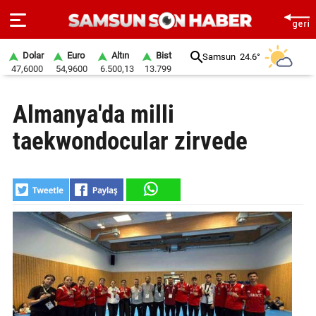
Dolar
Euro
Altın
Bist
Samsun
24.6°
47,6000
54,9600
6.500,13
13.799
ANA
Almanya'da milli
SAYFA
taekwondocular zirvede
SAMSUN
HABER
SAMSUNSPOR
GÜNDEM
SİYASET
EKONOMİ
DÜNYA