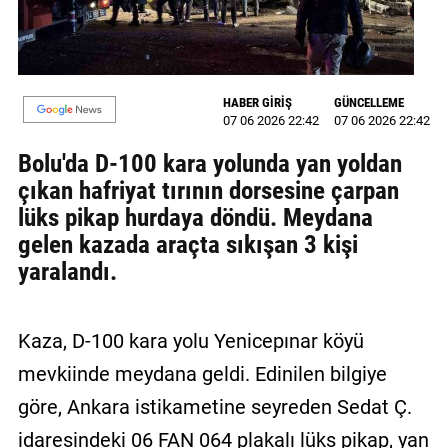
MAGAZİN
GALERİ
HABER GİRİŞ
GÜNCELLEME
07 06 2026 22:42
07 06 2026 22:42
VİDEO
Bolu'da D-100 kara yolunda yan yoldan
YAZARLAR
çıkan hafriyat tırının dorsesine çarpan
BİZE
lüks pikap hurdaya döndü. Meydana
ULAŞIN
gelen kazada araçta sıkışan 3 kişi
yaralandı.
Künye
İletişim
Kaza, D-100 kara yolu Yenicepınar köyü
Gizlilik
mevkiinde meydana geldi. Edinilen bilgiye
Politikası
göre, Ankara istikametine seyreden Sedat Ç.
idaresindeki 06 FAN 064 plakalı lüks pikap, yan