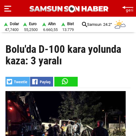
Dolar
Euro
Altın
Bist
Samsun
24.2°
47,7400
55,2500
6.660,55
13.779
ANA
Bolu'da D-100 kara yolunda
SAYFA
kaza: 3 yaralı
SAMSUN
HABER
SAMSUNSPOR
GÜNDEM
SİYASET
EKONOMİ
DÜNYA