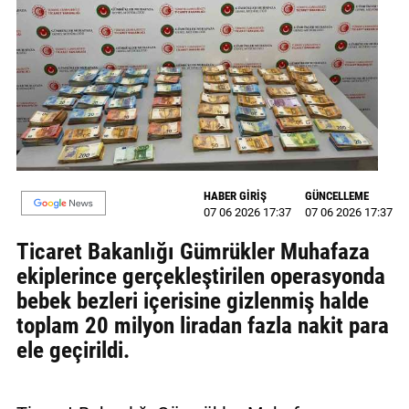
MAGAZİN
GALERİ
VİDEO
YAZARLAR
BİZE
HABER GİRİŞ
GÜNCELLEME
ULAŞIN
07 06 2026 17:37
07 06 2026 17:37
Künye
Ticaret Bakanlığı Gümrükler Muhafaza
ekiplerince gerçekleştirilen operasyonda
İletişim
bebek bezleri içerisine gizlenmiş halde
toplam 20 milyon liradan fazla nakit para
Gizlilik
ele geçirildi.
Politikası