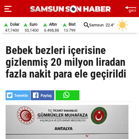
Dolar
Euro
Altın
Bist
Samsun
22.4°
47,7400
55,1400
6.498,88
13.799
ANA
Bebek bezleri içerisine
SAYFA
gizlenmiş 20 milyon liradan
SAMSUN
HABER
fazla nakit para ele geçirildi
SAMSUNSPOR
GÜNDEM
SİYASET
EKONOMİ
DÜNYA