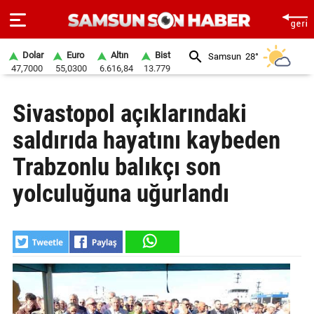
Dolar
Euro
Altın
Bist
Samsun
28°
47,7000
55,0300
6.616,84
13.779
ANA
Sivastopol açıklarındaki
SAYFA
saldırıda hayatını kaybeden
SAMSUN
HABER
Trabzonlu balıkçı son
yolculuğuna uğurlandı
SAMSUNSPOR
GÜNDEM
SİYASET
EKONOMİ
DÜNYA