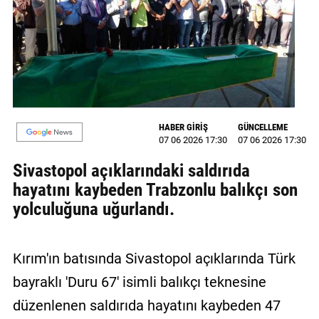
MAGAZİN
GALERİ
VİDEO
YAZARLAR
HABER GİRİŞ
GÜNCELLEME
07 06 2026 17:30
07 06 2026 17:30
BİZE
ULAŞIN
Sivastopol açıklarındaki saldırıda
hayatını kaybeden Trabzonlu balıkçı son
Künye
yolculuğuna uğurlandı.
İletişim
Gizlilik
Kırım'ın batısında Sivastopol açıklarında Türk
Politikası
bayraklı 'Duru 67' isimli balıkçı teknesine
düzenlenen saldırıda hayatını kaybeden 47