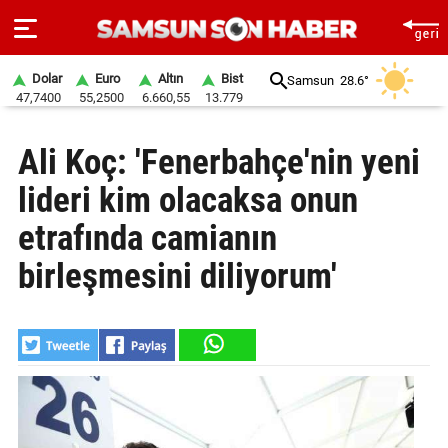
Dolar
Euro
Altın
Bist
Samsun
28.6°
47,7400
55,2500
6.660,55
13.779
ANA
Ali Koç: 'Fenerbahçe'nin yeni
SAYFA
lideri kim olacaksa onun
SAMSUN
HABER
etrafında camianın
birleşmesini diliyorum'
SAMSUNSPOR
GÜNDEM
SİYASET
EKONOMİ
DÜNYA