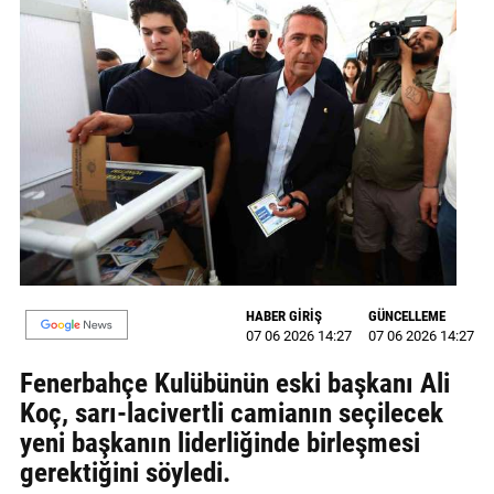
MAGAZİN
GALERİ
VİDEO
YAZARLAR
BİZE
ULAŞIN
Künye
HABER GİRİŞ
GÜNCELLEME
07 06 2026 14:27
07 06 2026 14:27
İletişim
Fenerbahçe Kulübünün eski başkanı Ali
Gizlilik
Koç, sarı-lacivertli camianın seçilecek
Politikası
yeni başkanın liderliğinde birleşmesi
gerektiğini söyledi.