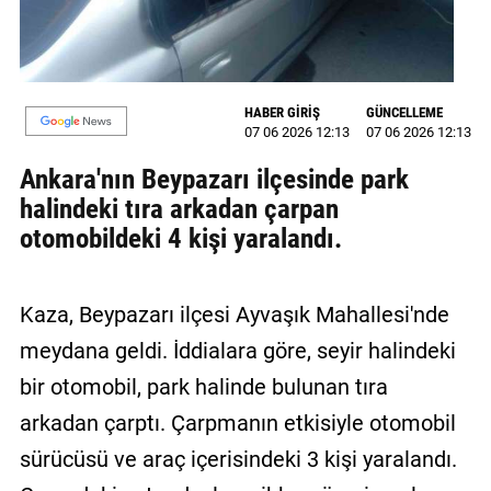
MAGAZİN
GALERİ
HABER GİRİŞ
GÜNCELLEME
VİDEO
07 06 2026 12:13
07 06 2026 12:13
Ankara'nın Beypazarı ilçesinde park
YAZARLAR
halindeki tıra arkadan çarpan
BİZE
otomobildeki 4 kişi yaralandı.
ULAŞIN
Künye
Kaza, Beypazarı ilçesi Ayvaşık Mahallesi'nde
İletişim
meydana geldi. İddialara göre, seyir halindeki
bir otomobil, park halinde bulunan tıra
Gizlilik
Politikası
arkadan çarptı. Çarpmanın etkisiyle otomobil
sürücüsü ve araç içerisindeki 3 kişi yaralandı.