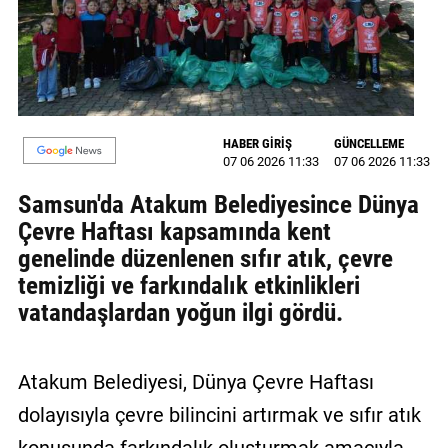
MAGAZİN
GALERİ
VİDEO
HABER GİRİŞ
GÜNCELLEME
07 06 2026 11:33
07 06 2026 11:33
YAZARLAR
Samsun'da Atakum Belediyesince Dünya
BİZE
Çevre Haftası kapsamında kent
ULAŞIN
genelinde düzenlenen sıfır atık, çevre
Künye
temizliği ve farkındalık etkinlikleri
vatandaşlardan yoğun ilgi gördü.
İletişim
Gizlilik
Atakum Belediyesi, Dünya Çevre Haftası
Politikası
dolayısıyla çevre bilincini artırmak ve sıfır atık
konusunda farkındalık oluşturmak amacıyla