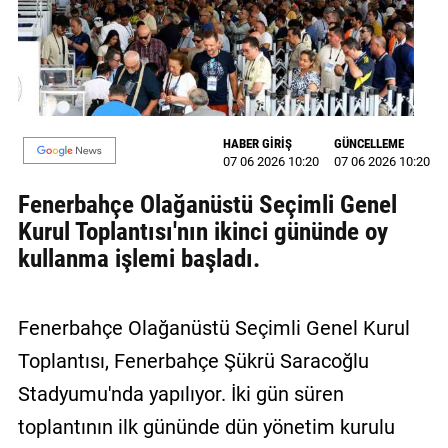
MAGAZİN
GALERİ
VİDEO
HABER GİRİŞ
GÜNCELLEME
07 06 2026 10:20
07 06 2026 10:20
YAZARLAR
Fenerbahçe Olağanüstü Seçimli Genel
BİZE
Kurul Toplantısı'nın ikinci gününde oy
ULAŞIN
kullanma işlemi başladı.
Künye
İletişim
Fenerbahçe Olağanüstü Seçimli Genel Kurul
Gizlilik
Toplantısı, Fenerbahçe Şükrü Saracoğlu
Politikası
Stadyumu'nda yapılıyor. İki gün süren
toplantının ilk gününde dün yönetim kurulu