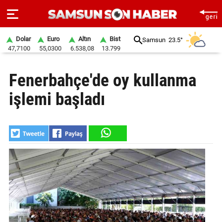
Dolar
Euro
Altın
Bist
Samsun
23.5°
47,7100
55,0300
6.538,08
13.799
ANA
Fenerbahçe'de oy kullanma
SAYFA
işlemi başladı
SAMSUN
HABER
SAMSUNSPOR
GÜNDEM
SİYASET
EKONOMİ
DÜNYA